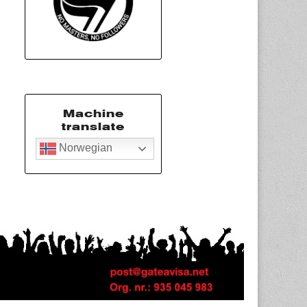
Machine
translate
Norwegian