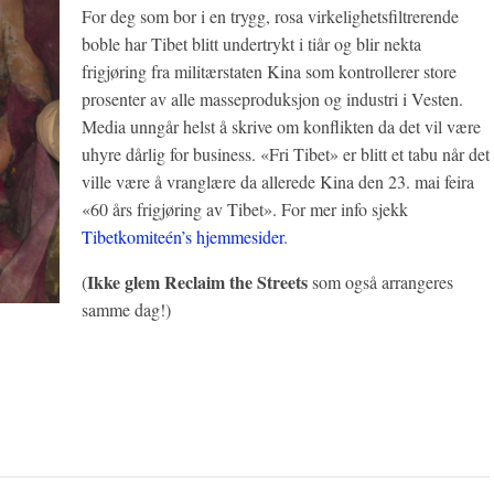
For deg som bor i en trygg, rosa virkelighetsfiltrerende
boble har Tibet blitt undertrykt i tiår og blir nekta
frigjøring fra militærstaten Kina som kontrollerer store
prosenter av alle masseproduksjon og industri i Vesten.
Media unngår helst å skrive om konflikten da det vil være
uhyre dårlig for business. «Fri Tibet» er blitt et tabu når det
ville være å vranglære da allerede Kina den 23. mai feira
«60 års frigjøring av Tibet». For mer info sjekk
Tibetkomiteén’s hjemmesider
.
Ikke glem Reclaim the Streets
(
som også arrangeres
samme dag!)