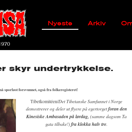
Main
Skip
Nyeste
Arkiv
Om
menu
to
content
 1970
r skyr undertrykkelse.
 sporløst forsvunnet, også fra folkeregisteret!
Tibetkomité
en/
Det Tibetanske Samfunnet i Norge
demostrerer og deler ut flyere på egertorget
foran den
Kinesiske Ambasaden på lørdag,
(samme dagsom Ta
gata tilbake!)
fra klokka halv tre
.