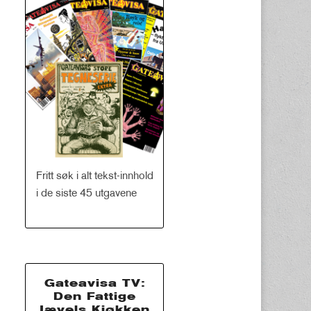
Fritt søk i alt tekst-innhold
i de siste 45 utgavene
Gateavisa TV:
Den Fattige
Jævels Kjøkken