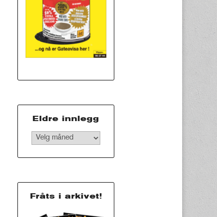
Eldre innlegg
Eldre
innlegg
Fråts i arkivet!