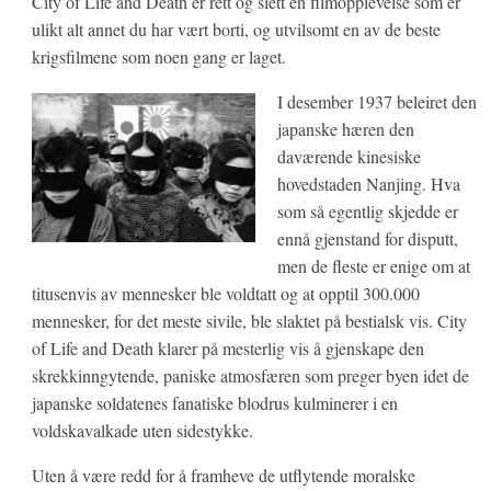
City of Life and Death er rett og slett en filmopplevelse som er
ulikt alt annet du har vært borti, og utvilsomt en av de beste
krigsfilmene som noen gang er laget.
I desember 1937 beleiret den
japanske hæren den
daværende kinesiske
hovedstaden Nanjing. Hva
som så egentlig skjedde er
ennå gjenstand for disputt,
men de fleste er enige om at
titusenvis av mennesker ble voldtatt og at opptil 300.000
mennesker, for det meste sivile, ble slaktet på bestialsk vis. City
of Life and Death klarer på mesterlig vis å gjenskape den
skrekkinngytende, paniske atmosfæren som preger byen idet de
japanske soldatenes fanatiske blodrus kulminerer i en
voldskavalkade uten sidestykke.
Uten å være redd for å framheve de utflytende moralske