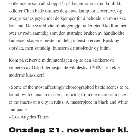
skillelinjene som alltid oppstår på begge sider av en konflikt,
skildrer Chan både ofrenes desperate kamp for å overleve, og
overgripernes psyke idet de kjemper for å beholde sin moralske
forstand. Den svart/hvite filmingen gjør at lerretet ikke flommer
over av rødt, samtidig som den utstrakte bruken av håndholdte
kameraer skaper et nesten ulidelig intenst nærvær. Episk og
storslått, men samtidig kunsterisk fintfølende og intim.
Kom på selverste midtvinterdagen og se den kritikerroste
vinneren av Oslo Internasjonale Filmfestival 2009 – en ekte
moderne klassiker!
«Some of the most affectingly choreographed battle scenes to be
found, with Chuan a master at moving from the micro of a face
to the macro of a city in ruins. A masterpiece in black and white
and pain»
– Los Angeles Times
Onsdag 21. november kl.