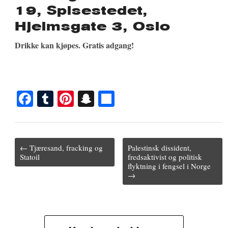
19, Spisestedet,
Hjelmsgate 3, Oslo
Drikke kan kjøpes. Gratis adgang!
Fa
T
Pi
S
S
ce
u
nt
na
ha
bo
m
er
pc
re
ok
bl
es
ha
Post
← Tjæresand, fracking og
Palestinsk dissident,
navigation
Statoil
fredsaktivist og politisk
r
t
t
flyktning i fengsel i Norge
→