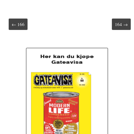
r
t
t
Post
← 166
164 →
navigation
Her kan du kjøpe
Gateavisa