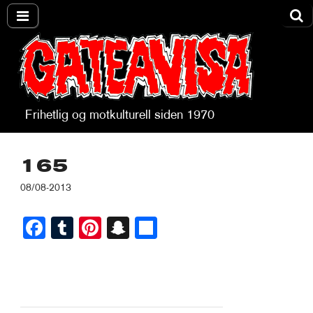
Frihetlig og motkulturell siden 1970
Gateavisa
165
08/08-2013
Fa
T
Pi
S
S
ce
u
nt
na
ha
bo
m
er
pc
re
ok
bl
es
ha