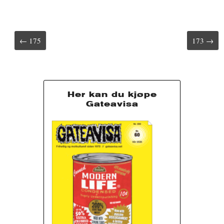
r
t
t
Post
← 175
173 →
navigation
Her kan du kjøpe
Gateavisa