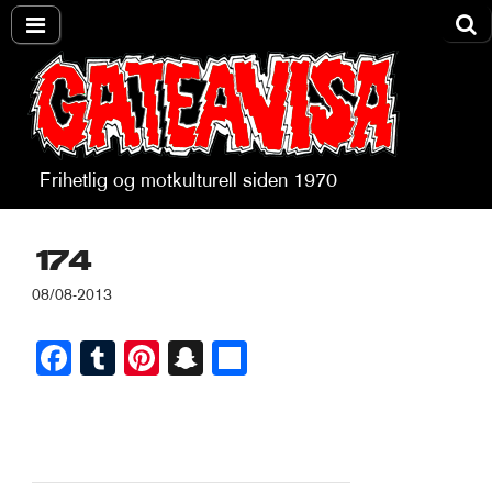
Frihetlig og motkulturell siden 1970
Gateavisa
174
08/08-2013
Fa
T
Pi
S
S
ce
u
nt
na
ha
bo
m
er
pc
re
ok
bl
es
ha