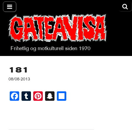
Frihetlig og motkulturell siden 1970
Gateavisa
181
08/08-2013
Fa
T
Pi
S
S
ce
u
nt
na
ha
bo
m
er
pc
re
ok
bl
es
ha