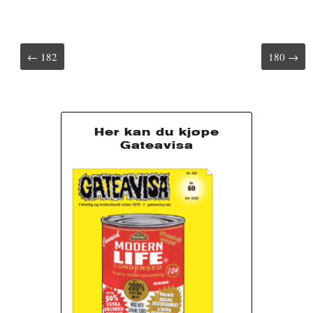
r
t
t
Post
← 182
180 →
navigation
Her kan du kjøpe
Gateavisa