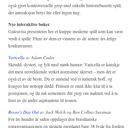
også gjort kontroversielle grep med enkelte historiebaserte spill,
der interaksjon betyr lite eller ingen ting.
Nye interaktive bøker
Gateavisa presenterer her et knippe moderne spill som kan være
verdt å spille. Flere av dem er vinnere av de senere års årlige
konkurranser.
Varicella
av Adam Cadre
Skrudd, dystert, og fylt med mørk humor: Varicella er kanskje
det mest urovekkende verket noensinne skrevet – men det er
også et av de beste. Du er statsråd ved et italiensk hoff, og
kongen har nettopp dødd. Prinsen er ennå ikke klar til å ta
posisjonen, og du må sementere ditt grep om makten ved å ta
livet av de andre aspirantene til tronen.
Rover’s Day Out
av Jack Welch og Ben Collins-Sussman
For tre hundre år siden oppdaget den brasilianske
romorganisasjonen en steinete exoplanet bare 38 lysår fra Jorden.