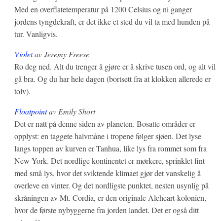
Med en overflatetemperatur på 1200 Celsius og ni ganger
jordens tyngdekraft, er det ikke et sted du vil ta med hunden på
tur. Vanligvis.
Violet
av Jeremy Freese
Ro deg ned. Alt du trenger å gjøre er å skrive tusen ord, og alt vil
gå bra. Og du har hele dagen (bortsett fra at klokken allerede er
tolv).
Floatpoint
av Emily Short
Det er natt på denne siden av planeten. Bosatte områder er
opplyst: en taggete halvmåne i tropene følger sjøen. Det lyse
langs toppen av kurven er Tanhua, like lys fra rommet som fra
New York. Det nordlige kontinentet er mørkere, sprinklet fint
med små lys, hvor det sviktende klimaet gjør det vanskelig å
overleve en vinter. Og det nordligste punktet, nesten usynlig på
skråningen av Mt. Cordia, er den originale Aleheart-kolonien,
hvor de første nybyggerne fra jorden landet. Det er også ditt