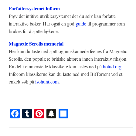
Forfattersystemet lnform
Prøv det intitive utviklersystemet der du selv kan forfatte
interaktive bøker. Har også en god
guide
til programmer som
brukes for å spille bøkene.
Magnetic Scrolls memorial
Her kan du laste ned spill og innskannede feelies fra Magnetic
Scrolls, den populære britiske aktøren innen interaktiv fiksjon.
En del kommersielle klassikere kan lastes ned på
hotud.org
.
Infocom-klassikerne kan du laste ned med BitTorrent ved et
enkelt søk på
isohunt.com
.
Fa
T
Pi
S
S
ce
u
nt
na
ha
bo
m
er
pc
re