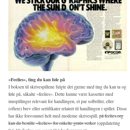
«Feelies», ting du kan føle på
I boksen til skrivespillene fulgte det gjerne med ting du kan ta og
føle på, såkalte «feelies». Dette kunne være kassetter med
innspillinger relevant for handlingen, et par solbriller, eller
(oftere) brev eller sertifikater relatert til handlingen i spillet. Disse
har ikke forsvunnet helt med moderne skrivespill,
på feelies.org
kan du bestille «feelies» for enkelte gratis verker
(oppdatering