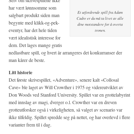
Selv om skrivespillene ikke
har vært lønnsomme som
Et utfordrende spill fra Adam
salgbart produkt siden man
Cadre er du må ta livet av alle
begynte med klikk-og-pek-
dine motstandere for å overta
eventyr, har det hele tiden
tronen.
vært idealistisk interesse for
dem. Det lages mange gratis
nedlastbare spill, og hvert år arrangeres det konkurranser der
man kårer de beste.
Litt historie
Det første skrivespillet, «Adventure», senere kalt «Collosal
Cave» ble laget av Will Crowther i 1975 og videreutviklet av
Don Woods ved Stanford University. Spillet var en grottelabyrint
med innslag av magi, dverger o.l. Crowther var en dreven
grotteutforsker også i virkeligheten, så valget av scenario var
ikke tilfeldig. Spillet spredde seg på nettet, og har overlevd i flere
varianter frem til i dag.