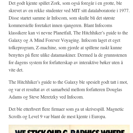
Det godt kjente spillet Zork, som også foregår i en grotte, ble
skrevet av en rekke studenter ved MIT sitt datalaboratorie i 1977.
Disse startet samme år Infocom, som skulle bli det største
kommersielle foretaket innen sjangeren. Blant Infocoms
klassikere kan vi nevne Planetfall, The Hitchhiker’s guide to the
Galaxy og A Mind Forever Voyaging. Infocom laget et eget
tolkeprogram, Z-machine, som gjorde at spillene raskt kunne
benyttes på flere ulike datamaskiner. Dermed la de grunnstenen
for dagens system for forfatterskap av interaktive bøker uten å
vite det.
The Hitchhiker’s guide to the Galaxy ble spesielt godt tatt i mot,
og var et resultat av et samarbeid mellom forfatteren Douglas
Adams og Steve Meretzky ved Infocom.
Det ble etterhvert flere firmaer som ga ut skrivespill. Magnetic
Scrolls og Level 9 var blant de mest kjente i Europa.