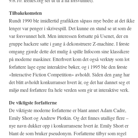
9.6.10: feelies.org ser ut til å ha forsvunnet).
Tilbakekomsten
Rundt 1990 ble imidlertid grafikken såpass mye bedre at det ikke
lenger var penger i skrivespill. Det kunne en stund se ut som de
var forsvunnet helt. Men interessen fortsatte på Usenet, der en
gruppe hackere satte i gang å dekonstruere Z-machine. I første
omgang gjorde dette det mulig å spille Infocom sine klassikere
på moderne maskiner. Etterhvert kom det også verktøy som lot
forfattere lage egne interaktive bøker, og i 1995 ble den første
«Interactive Fiction Competition» avholdt. Siden den gang har
det blitt avholdt konkurranser hvert år, og det har dannet seg et
miljø med forfattere fra hele verden som gir ut interaktive verk.
De viktigste forfatterne
De viktigste moderne forfatterne er blant annet Adam Cadre,
Emily Short og Andrew Plotkin. Og det finnes utallige flere –
nye navn dukker opp i konkurransene hvert år. Emily Short er
blant de som bruker pseudonym. Forfatterne tilbyr som regel