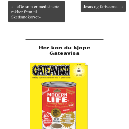
ok
bl
es
ha
Post
← «De som er medisinerte
Jesus og fariseerne →
navigation
rekker frem til
r
t
t
Skedsmokorset»
Her kan du kjøpe
Gateavisa