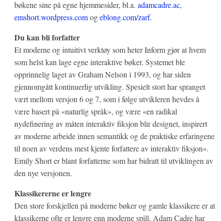
bøkene sine på egne hjemmesider, bl.a.
adamcadre.ac
,
emshort.wordpress.com
og
eblong.com/zarf
.
Du kan bli forfatter
Et moderne og intuitivt verktøy som heter Inform gjør at hvem
som helst kan lage egne interaktive bøker. Systemet ble
opprinnelig laget av Graham Nelson i 1993, og har siden
gjennomgått kontinuerlig utvikling. Spesielt stort har spranget
vært mellom versjon 6 og 7, som i følge utvikleren hevdes å
være basert på «naturlig språk», og være «en radikal
nydefinering av måten interaktiv fiksjon blir designet, inspirert
av moderne arbeide innen semantikk og de praktiske erfaringene
til noen av verdens mest kjente forfattere av interaktiv fiksjon».
Emily Short er blant forfatterne som har bidratt til utviklingen av
den nye versjonen.
Klassikererne er lengre
Den store forskjellen på moderne bøker og gamle klassikere er at
klassikerne ofte er lengre enn moderne spill. Adam Cadre har