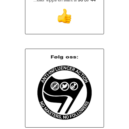
...eller Vipps en slant til
96 37 44
Følg oss: