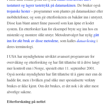
tastaturet og lagrer tastetrykk på datamaskinen
. De bruker også
trojanske hester
– programmer som plantes på datamaskiner eller
mobiltelefoner, og som gir etterforskeren en bakdør inn i utstyret.
Disse kan blant annet finne passord som kan åpne et kodet
system. En etterforsker kan for eksempel bryte seg inn hos en
mistenkt og montere slikt utstyr. Metodeutvalget har nylig
gått
inn for økt bruk av disse metodene
, som kalles
dataavlesing
i
deres terminologi.
I USA har myndighetene utviklet avansert programvare for
overvåking og etterforsking og har fått tillatelse til å drive langt
mer kontroll enn i Norge, spesielt etter 11. september 2001.
Også norske myndigheter har fått tillatelse til å gjøre mer enn de
hadde før, men i hvilken grad slike mer spesialiserte verktøy
brukes er ikke kjent. Om det brukes, er det nok i de aller mest
alvorlige sakene.
Etterforskning på nettet