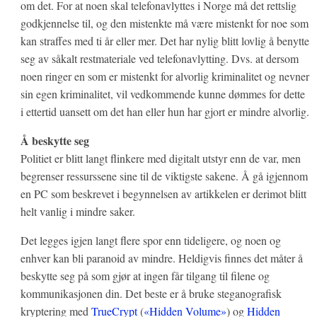
om det. For at noen skal telefonavlyttes i Norge må det rettslig
godkjennelse til, og den mistenkte må være mistenkt for noe som
kan straffes med ti år eller mer. Det har nylig blitt lovlig å benytte
seg av såkalt restmateriale ved telefonavlytting. Dvs. at dersom
noen ringer en som er mistenkt for alvorlig kriminalitet og nevner
sin egen kriminalitet, vil vedkommende kunne dømmes for dette
i ettertid uansett om det han eller hun har gjort er mindre alvorlig.
Å beskytte seg
Politiet er blitt langt flinkere med digitalt utstyr enn de var, men
begrenser ressurssene sine til de viktigste sakene. Å gå igjennom
en PC som beskrevet i begynnelsen av artikkelen er derimot blitt
helt vanlig i mindre saker.
Det legges igjen langt flere spor enn tideligere, og noen og
enhver kan bli paranoid av mindre. Heldigvis finnes det måter å
beskytte seg på som gjør at ingen får tilgang til filene og
kommunikasjonen din. Det beste er å bruke steganografisk
kryptering med
TrueCrypt
(
«Hidden Volume»
) og
Hidden