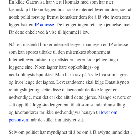
En kilde Gateavisa har vært i kontakt med som har nær
kjennskap til teknologien hos norske internettleverandører, sier at
norsk politi først og fremst kontakter dem for å få vite hvem som
ligger bak en
IP-adresse
. De trenger ingen rettslig kjennelse, men
får dette enkelt ved å vise til hjemmel i lov.
Når en mistenkt bruker internett legger man igjen en IP-adresse
som kan spores tilbake til den mistenktes abonnement.
Internettleverandører og nettsteder lagrer forskjellige ting i
loggene sine. Noen lagrer bare oppkoblings- og
nedkoblingstidspunktet. Man har krav på å vite hva som lagres,
og hvor lenge det lagres. Leverandørene skal følge Datatilsynets
retningslinjer og slette disse dataene når de ikke lenger er
nødvendige, men det er ikke alltid dette gjøres. Mange servere er
satt opp til å loggføre lenger enn tillatt som standardinnstilling,
og leverandører tar ikke nødvendigvis hensyn til
lover om
personvern
når de stiller inn utstyret sitt.
Selv om politiet har myndighet til å be om å få avlytte innholdet i