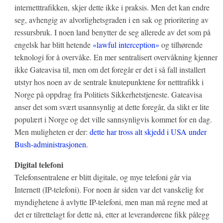
internetttrafikken, skjer dette ikke i praksis. Men det kan endre
seg, avhengig av alvorlighetsgraden i en sak og prioritering av
ressursbruk. I noen land benytter de seg allerede av det som på
engelsk har blitt hetende
«lawful interception»
og tilhørende
teknologi for å overvåke. En mer sentralisert overvåkning kjenner
ikke Gateavisa til, men om det foregår er det i så fall installert
utstyr hos noen av de sentrale knutepunktene for netttrafikk i
Norge på oppdrag fra Politiets Sikkerhetstjeneste. Gateavisa
anser det som svært usannsynlig at dette foregår, da slikt er lite
populært i Norge og det ville sannsynligvis kommet for en dag.
Men muligheten er der:
dette har tross alt skjedd i USA under
Bush-administrasjonen
.
Digital telefoni
Telefonsentralene er blitt digitale, og mye telefoni går via
Internett (IP-telefoni). For noen år siden var det vanskelig for
myndighetene å avlytte IP-telefoni, men man må regne med at
det er tilrettelagt for dette nå, etter at leverandørene fikk pålegg