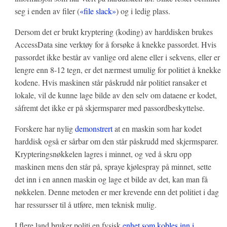
seg i enden av filer (
«file slack»
) og i ledig plass.
Dersom det er brukt kryptering (koding) av harddisken brukes
AccessData sine verktøy for å forsøke å knekke passordet. Hvis
passordet ikke består av vanlige ord alene eller i sekvens, eller er
lengre enn 8-12 tegn, er det nærmest umulig for politiet å knekke
kodene. Hvis maskinen står påskrudd når politiet ransaker et
lokale, vil de kunne lage bilde av den selv om dataene er kodet,
såfremt det ikke er på skjermsparer med passordbeskyttelse.
Forskere har nylig
demonstrert
at en maskin som har kodet
harddisk også er sårbar om den står påskrudd med skjermsparer.
Krypteringsnøkkelen lagres i minnet, og ved å skru opp
maskinen mens den står på, spraye kjølespray på minnet, sette
det inn i en annen maskin og lage et bilde av det, kan man få
nøkkelen. Denne metoden er mer krevende enn det politiet i dag
har ressursser til å utføre, men teknisk mulig.
I flere land bruker politi en fysisk
enhet som kobles inn i