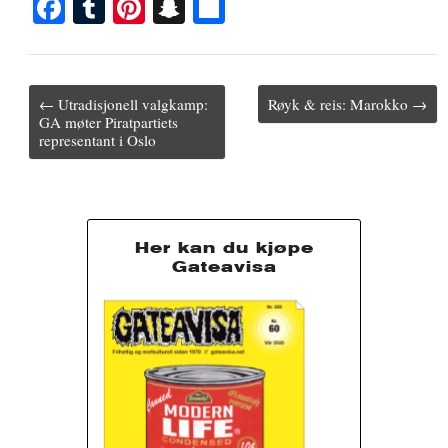
Fa
T
Pi
S
S
ce
u
nt
na
ha
bo
m
er
pc
re
ok
bl
es
ha
Post
← Utradisjonell valgkamp:
Røyk & reis: Marokko →
navigation
GA møter Piratpartiets
r
t
t
representant i Oslo
Her kan du kjøpe
Gateavisa