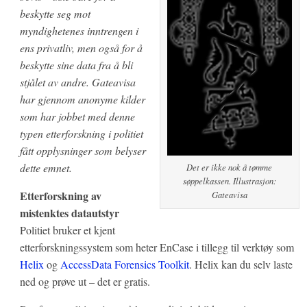
beskytte seg mot
myndighetenes inntrengen i
ens privatliv, men også for å
beskytte sine data fra å bli
stjålet av andre. Gateavisa
har gjennom anonyme kilder
som har jobbet med denne
typen etterforskning i politiet
fått opplysninger som belyser
dette emnet.
Det er ikke nok å tømme
søppelkassen. Illustrasjon:
Etterforskning av
Gateavisa
mistenktes datautstyr
Politiet bruker et kjent
etterforskningssystem som heter EnCase i tillegg til verktøy som
Helix
og
AccessData Forensics Toolkit
. Helix kan du selv laste
ned og prøve ut – det er gratis.