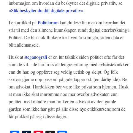
informasjon om hvordan du beskytter det digitale privatliv, se
«Slik beskytter du ditt digitale privatliv»
.
I en artikkel på
Politiforum
kan du lese litt mer om hvordan det
står til med den allmene kunnskapen rundt digital etterforskning i
Politiet. De blir nok flinkere for hvert år som går, siden data er
blitt allemanseie.
Husk at
steganografi
er en lur taktikk siden politiet ofte får det
som de vil – de har tross alt lengre erfaring med avhørsteknikker
enn du har, og oppfører seg veldig uetisk og sleipt. Og folk
skriver gjerne opp passord på gule lapper o.l. (en dårlig ide). Be
om advokat. Harddisken bør være like privat som hjernen. Husk
at man ikke skal innrømme noe mer overfor advokaten enn
politiet, med mindre man bruker en advokat av den gamle
garden som ikke har gått på alle disse nye etikkkursene som de
får prakket på seg i disse dager.