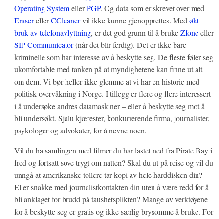
Operating System
eller
PGP
. Og data som er skrevet over med
Eraser
eller
CCleaner
vil ikke kunne gjenopprettes. Med
økt
bruk av telefonavlyttning
, er det god grunn til å bruke
Zfone
eller
SIP Communicator
(når det blir ferdig). Det er ikke bare
kriminelle som har interesse av å beskytte seg. De fleste føler seg
ukomfortable med tanken på at myndighetene kan finne ut alt
om dem. Vi bør heller ikke glemme at vi har en historie med
politisk overvåkning i Norge. I tillegg er flere og flere interessert
i å undersøke andres datamaskiner – eller å beskytte seg mot å
bli undersøkt. Sjalu kjærester, konkurrerende firma, journalister,
psykologer og advokater, for å nevne noen.
Vil du ha samlingen med filmer du har lastet ned fra Pirate Bay i
fred og fortsatt sove trygt om natten? Skal du ut på reise og vil du
unngå at amerikanske tollere tar kopi av hele harddisken din?
Eller snakke med journalistkontakten din uten å være redd for å
bli anklaget for brudd på taushetsplikten? Mange av verktøyene
for å beskytte seg er gratis og ikke særlig brysomme å bruke. For