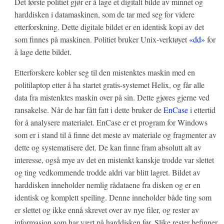
Det første politiet gjør er å lage et digitalt bilde av minnet og
harddisken i datamaskinen, som de tar med seg for videre
etterforskning. Dette digitale bildet er en identisk kopi av det
som finnes på maskinen. Politiet bruker Unix-verktøyet
«dd»
for
å lage dette bildet.
Etterforskere kobler seg til den mistenktes maskin med en
politilaptop etter å ha startet gratis-systemet Helix, og får alle
data fra mistenktes maskin over på sin. Dette gjøres gjerne ved
ransakelse. Når de har fått fatt i dette bruker de
EnCase
i ettertid
for å analysere materialet. EnCase er et program for Windows
som er i stand til å finne det meste av materiale og fragmenter av
dette og systematisere det. De kan finne fram absolutt alt av
interesse, også mye av det en mistenkt kanskje trodde var slettet
og ting vedkommende trodde aldri var blitt lagret. Bildet av
harddisken inneholder nemlig rådataene fra disken og er en
identisk og komplett speiling. Denne inneholder både ting som
er slettet og ikke ennå skrevet over av nye filer, og rester av
informasjon som har vært på harddisken før. Slike rester befinner