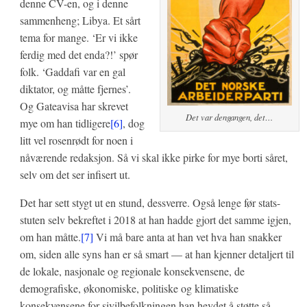
denne CV-en, og i denne
sammenheng; Libya. Et sårt
tema for mange. ‘Er vi ikke
ferdig med det enda?!’ spør
folk. ‘Gaddafi var en gal
diktator, og måtte fjernes’.
Og Gateavisa har skrevet
Det var dengangen, det…
mye om han tidligere
[6]
, dog
litt vel rosenrødt for noen i
nåværende redaksjon. Så vi skal ikke pirke for mye borti såret,
selv om det ser infisert ut.
Det har sett stygt ut en stund, dessverre. Også lenge før stats-
stuten selv bekreftet i 2018 at han hadde gjort det samme igjen,
om han måtte.
[7]
Vi må bare anta at han vet hva han snakker
om, siden alle syns han er så smart — at han kjenner detaljert til
de lokale, nasjonale og regionale konsekvensene, de
demografiske, økonomiske, politiske og klimatiske
konsekvensene for sivilbefolkningen han hevdet å støtte så