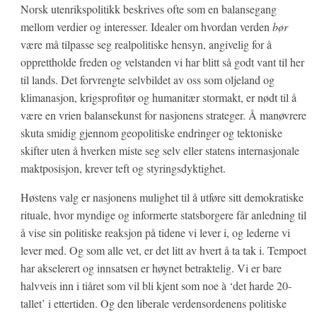
Norsk utenrikspolitikk beskrives ofte som en balansegang
mellom verdier og interesser. Idealer om hvordan verden
bør
være må tilpasse seg realpolitiske hensyn, angivelig for å
opprettholde freden og velstanden vi har blitt så godt vant til her
til lands. Det forvrengte selvbildet av oss som oljeland og
klimanasjon, krigsprofitør og humanitær stormakt, er nødt til å
være en vrien balansekunst for nasjonens strateger. Å manøvrere
skuta smidig gjennom geopolitiske endringer og tektoniske
skifter uten å hverken miste seg selv eller statens internasjonale
maktposisjon, krever teft og styringsdyktighet.
Høstens valg er nasjonens mulighet til å utføre sitt demokratiske
rituale, hvor myndige og informerte statsborgere får anledning til
å vise sin politiske reaksjon på tidene vi lever i, og lederne vi
lever med. Og som alle vet, er det litt av hvert å ta tak i. Tempoet
har akselerert og innsatsen er høynet betraktelig. Vi er bare
halvveis inn i tiåret som vil bli kjent som noe à ‘det harde 20-
tallet’ i ettertiden. Og den liberale verdensordenens politiske