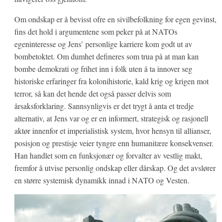
Om ondskap er å bevisst ofre en sivilbefolkning for egen gevinst,
fins det hold i argumentene som peker på at NATOs
egeninteresse og Jens’ personlige karriere kom godt ut av
bombetoktet. Om dumhet defineres som trua på at man kan
bombe demokrati og frihet inn i folk uten å ta innover seg
historiske erfaringer fra kolonihistorie, kald krig og krigen mot
terror, så kan det hende det også passer delvis som
årsaksforklaring. Sannsynligvis er det trygt å anta et tredje
alternativ, at Jens var og er en informert, strategisk og rasjonell
aktør innenfor et imperialistisk system, hvor hensyn til allianser,
posisjon og prestisje veier tyngre enn humanitære konsekvenser.
Han handlet som en funksjonær og forvalter av vestlig makt,
fremfor å utvise personlig ondskap eller dårskap. Og det avslører
en større systemisk dynamikk innad i NATO og Vesten.