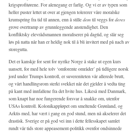
krigsprofitørene. For alenegang er farlig. Og vi er av typen som
heller puster lettet ut over at gjengen tolererer våre moralske
krumspring fra tid til annen, enn å stille
dem
til veggs for
deres
grove overtramp av grunnleggende anstendighet. Den
konfliktsky elevrådsmannen moraliserer på dagtid, og slår seg
løs på natta når han er heldig nok til å bli invitert med på nach av
storegutta.
Det er kanskje for sent for nyrike Norge å stake ut egen kurs
uansett, for med hele tolv ‘omforente områder’ på tidligere norsk
jord under Trumps kontroll, er suvereniteten vår allerede brutt,
og vårt handlingsrom sterkt svekket når det gjelder å vedta ting
på kant med innfallene fra det hvite hus. Likeså med Danmark,
som knapt har noe fungerende forsvar å snakke om, utenfor
USAs kontroll. Kolonikappløpet om smeltende Grønland, og
Arktis med, har vært i gang en god stund, men nå akselerer det
drastisk. Sverige er på god vei inn i dette fellesskapet samlet
rundt vår tids store appeasement-politikk ovenfor ondsinnede