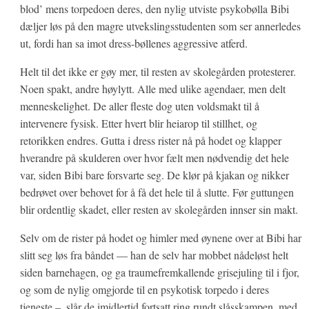
blod’ mens torpedoen deres, den nylig utviste psykobølla Bibi
dæljer løs på den magre utvekslingsstudenten som ser annerledes
ut, fordi han sa imot dress-bøllenes aggressive atferd.
Helt til det ikke er gøy mer, til resten av skolegården protesterer.
Noen spakt, andre høylytt. Alle med ulike agendaer, men delt
menneskelighet. De aller fleste dog uten voldsmakt til å
intervenere fysisk. Etter hvert blir heiarop til stillhet, og
retorikken endres. Gutta i dress rister nå på hodet og klapper
hverandre på skulderen over hvor fælt men nødvendig det hele
var, siden Bibi bare forsvarte seg. De klør på kjakan og nikker
bedrøvet over behovet for å få det hele til å slutte. Før guttungen
blir ordentlig skadet, eller resten av skolegården innser sin makt.
Selv om de rister på hodet og himler med øynene over at Bibi har
slitt seg løs fra båndet — han de selv har mobbet nådeløst helt
siden barnehagen, og ga traumefremkallende grisejuling til i fjor,
og som de nylig omgjorde til en psykotisk torpedo i deres
tjeneste –, slår de imidlertid fortsatt ring rundt slåsskampen, med