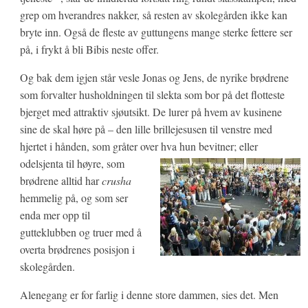
grep om hverandres nakker, så resten av skolegården ikke kan
bryte inn. Også de fleste av guttungens mange sterke fettere ser
på, i frykt å bli Bibis neste offer.
Og bak dem igjen står vesle Jonas og Jens, de nyrike brødrene
som forvalter husholdningen til slekta som bor på det flotteste
bjerget med attraktiv sjøutsikt. De lurer på hvem av kusinene
sine de skal høre på – den lille brillejesusen til venstre med
hjertet i hånden, som gråter over hva hun bevit
ner; eller
odelsjenta til høyre, som
brødrene alltid har
crusha
hemmelig på, og som ser
enda mer opp til
gutteklubben og truer med å
overta brødrenes posisjon i
skolegården.
Alenegang er for farlig i denne store dammen, sies det. Men