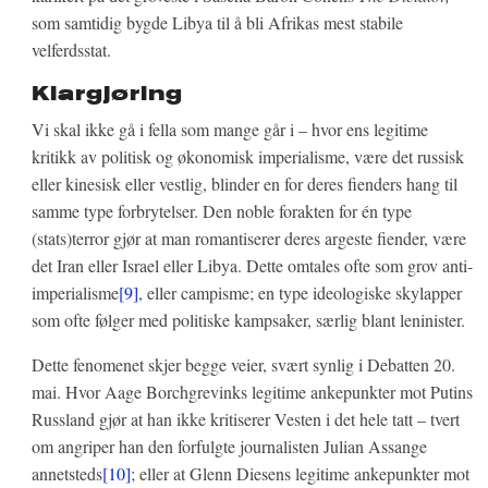
som samtidig bygde Libya til å bli Afrikas mest stabile
velferdsstat.
Klargjøring
Vi skal ikke gå i fella som mange går i – hvor ens legitime
kritikk av politisk og økonomisk imperialisme, være det russisk
eller kinesisk eller vestlig, blinder en for deres fienders hang til
samme type forbrytelser. Den noble forakten for én type
(stats)terror gjør at man romantiserer deres argeste fiender, være
det Iran eller Israel eller Libya. Dette omtales ofte som grov anti-
imperialisme
[9]
, eller campisme; en type ideologiske skylapper
som ofte følger med politiske kampsaker, særlig blant leninister.
Dette fenomenet skjer begge veier, svært synlig i Debatten 20.
mai. Hvor Aage Borchgrevinks legitime ankepunkter mot Putins
Russland gjør at han ikke kritiserer Vesten i det hele tatt – tvert
om angriper han den forfulgte journalisten Julian Assange
annetsteds
[10]
; eller at Glenn Diesens legitime ankepunkter mot