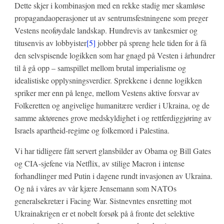
Dette skjer i kombinasjon med en rekke stadig mer skamløse
propagandaoperasjoner ut av sentrumsfestningene som preger
Vestens neoføydale landskap. Hundrevis av tankesmier og
titusenvis av lobbyister
[5]
jobber på spreng hele tiden for å få
den selvspisende logikken som har gnagd på Vesten i århundrer
til å gå opp – samspillet mellom brutal imperialisme og
idealistiske opplysningsverdier. Sprekkene i denne logikken
spriker mer enn på lenge, mellom Vestens aktive forsvar av
Folkeretten og angivelige humanitære verdier i Ukraina, og de
samme aktørenes grove medskyldighet i og rettferdiggjøring av
Israels apartheid-regime og folkemord i Palestina.
Vi har tidligere fått servert glansbilder av Obama og Bill Gates
og CIA-sjefene via Netflix, av stilige Macron i intense
forhandlinger med Putin i dagene rundt invasjonen av Ukraina.
Og nå i våres av vår kjære Jensemann som NATOs
generalsekretær i Facing War. Sistnevntes ensretting mot
Ukrainakrigen er et nobelt forsøk på å fronte det selektive