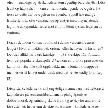
ofre — mandige og sterke ledere som egentlig bare utnytter folks
frykt og håpløshet — enn en sammenhengende bevegelse. På
tross av dette har bevegelsen en åpenbar appell hos mange
frustrerte folk, ofte velmenende og utstyrt med tilsynelatende
legitime ankepunkter rettet mot en pil råttent system ledet an av
sentrum.
For, er det noen voksne i rommet i denne verdensordenen
lenger? Hvor er makten bak ordene, eller hensynet til historien?
Der den alltid har vært, kanskje — på slaveskipet
Le Voltaire
,
hvor det populære skuespillet
Alzire
om en urfolks-prinsesse sin
kamp for frihet ble spilt oppå dekk, mens brutalt kidnappede
mennesker lå lenket under dekk med det verste stadig foran seg.
[2]
Disse sterke lederne (kremt engstelige mannebarn) vet nettopp å
kapitalisere på sentrumsliberalismens pinlig åpenlyse
dobbeltmoral, og samtidig skape frykt og avsky for andre ofre
for systemet, heller enn de ekte parasittene – kapitaleierne og