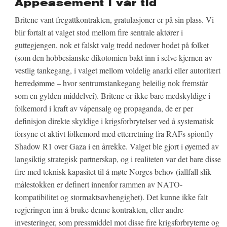
Appeasement i vår tid
Britene vant fregattkontrakten, gratulasjoner er på sin plass. Vi
blir fortalt at valget stod mellom fire sentrale aktører i
guttegjengen, nok et falskt valg tredd nedover hodet på folket
(som den hobbesianske dikotomien bakt inn i selve kjernen av
vestlig tankegang, i valget mellom voldelig anarki eller autoritært
herredømme – hvor sentrumstankegang beleilig nok fremstår
som en gylden middelvei). Britene er ikke bare medskyldige i
folkemord i kraft av våpensalg og propaganda, de er per
definisjon direkte skyldige i krigsforbrytelser ved å systematisk
forsyne et aktivt folkemord med etterretning fra RAFs spionfly
Shadow R1 over Gaza i en årrekke. Valget ble gjort i øyemed av
langsiktig strategisk partnerskap, og i realiteten var det bare disse
fire med teknisk kapasitet til å møte Norges behov (iallfall slik
målestokken er definert innenfor rammen av NATO-
kompatibilitet og stormaktsavhengighet). Det kunne ikke falt
regjeringen inn å bruke denne kontrakten, eller andre
investeringer, som pressmiddel mot disse fire krigsforbryterne og