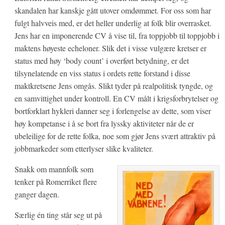
skandalen har kanskje gått utover omdømmet. For oss som har
fulgt halvveis med, er det heller underlig at folk blir overrasket.
Jens har en imponerende CV å vise til, fra toppjobb til toppjobb i
maktens høyeste echeloner. Slik det i visse vulgære kretser er
status med høy ‘body count’ i overført betydning, er det
tilsynelatende en viss status i ordets rette forstand i disse
maktkretsene Jens omgås. Slikt tyder på realpolitisk tyngde, og
en samvittighet under kontroll. En CV målt i krigsforbrytelser og
bortforklart hykleri danner seg i forlengelse av dette, som viser
høy kompetanse i å se bort fra lyssky aktiviteter når de er
ubeleilige for de rette folka, noe som gjør Jens svært attraktiv på
jobbmarkeder som etterlyser slike kvaliteter.
Snakk om mannfolk som
tenker på Romerriket flere
ganger dagen.
Særlig én ting står seg ut på