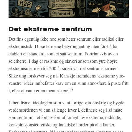
Det ekstreme sentrum
Det fins egentlig ikke noe som heter sentrum eller radikal eller
ekstremistisk. Disse termene betyr ingenting uten først å ha
etablert en standard, som et satt sentrum. Fortrinnsvis av en
seierherre. I dag er rasisme og slaveri ansett som ytre-høyre
ekstremisme, men for 200 år siden var det sentrumsnormen.
Slike ting forskyver seg nå. Kanskje fremtidens ‘ekstreme ytre-
venstre’ idéer innbefatter krav om en sunn atmosfære å puste fritt
i, eller at vann er en menneskerett?
Liberalisme, ideologien som vant forrige verdenskrig og bygde
verdensordenen vi enn så lenge lever i, definerte seg i så måte
som sentrum – et fort av fornuft omgitt av ekstreme, radikale,
konspirasjonsteoretiske og fanatiske horder på alle kanter.
Barbarer ved portene. Nå som verdensordenen skranter, er det