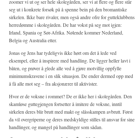
zoomer vi ut og ser hele skolegården, ser vi at flere og flere står
seg ut i konkrete forsøk på å spenne bein på den bromantiske
sirkelen. Ikke bare rivaler, men også andre ofre for gutteklubbens
herredømme i skolegården. De har vokst på seg mot igjen:
Irland, Spania og Sør-Afrika. Nølende kommer Nederland,
Belgia og Australia etter.
Jonas og Jens har tydeligvis ikke hørt om det å lede ved
eksempel, eller å inspirere med handling. De ligger heller lavt i
båten, og prøver å glede alle ved å gjøre motvillig oppfylle
minimumskravene i en slik situasjon. De ender dermed opp med
å få alle mot seg – fra aksjonærer til aktivister.
Hvor er de voksne i rommet? De er ikke her i skolegården. Den
skamløse guttegjengen fortsetter å imitere de voksne, inntil
sirkelen deres blir brutt med makt og slåsskampen avbrutt. Først
da vil overgriperne og deres medskyldige stilles til ansvar for sine
handlinger, og mangel på handlinger som sådan.