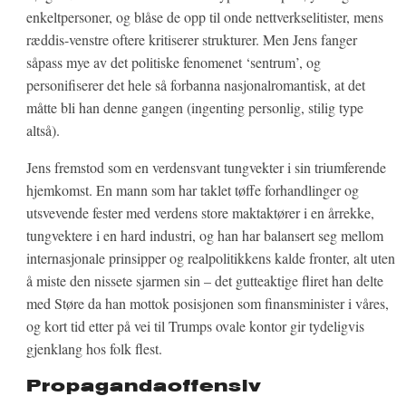
enkeltpersoner, og blåse de opp til onde nettverkselitister, mens
ræddis-venstre oftere kritiserer strukturer. Men Jens fanger
såpass mye av det politiske fenomenet ‘sentrum’, og
personifiserer det hele så forbanna nasjonalromantisk, at det
måtte bli han denne gangen (ingenting personlig, stilig type
altså).
Jens fremstod som en verdensvant tungvekter i sin triumferende
hjemkomst. En mann som har taklet tøffe forhandlinger og
utsvevende fester med verdens store maktaktører i en årrekke,
tungvektere i en hard industri, og han har balansert seg mellom
internasjonale prinsipper og realpolitikkens kalde fronter, alt uten
å miste den nissete sjarmen sin – det gutteaktige fliret han delte
med Støre da han mottok posisjonen som finansminister i våres,
og kort tid etter på vei til Trumps ovale kontor gir tydeligvis
gjenklang hos folk flest.
Propagandaoffensiv