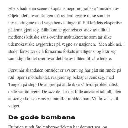
Ellers hadde en scene i kapitalismepornografiske ‘Innsiden av
Oljefondet’, hvor Tangen må rettferdiggjøre disse samme
investeringene med vage henvisninger til Etikkrådets ekspertise
på tema gjort seg. Slikt kunne gjenreist et snev av tillit til
medienes kritiske sans ovenfor maktaktørene som tar slike
udemokratiske avgjørelser på vegne av nasjonen. Men akk nei, i
stedet fortsetter de å fornærme folkets intelligens, og klør seg
samtidig i hodet over hvor det ble av tilliten til våre ledere.
Først når skandalen omsider er avslørt, og har gått sin runde på
rød løper i mediebildet, reagerer og beklager Jens seg, med
Tangen på slep. De angrer på at de ikke så hvor problematisk
dette var tidligere. De
sier
de har det fulle ansvaret iallfall, uten
at øvrige konsekvenser inntreffer umiddelbart. Vi får vel se til
valget.
De gode bombene
Euforien rundt Stoltenberg-effekten har dempet seg, og