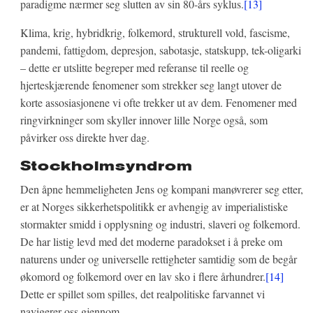
paradigme nærmer seg slutten av sin 80-års syklus.
[13]
Klima, krig, hybridkrig, folkemord, strukturell vold, fascisme,
pandemi, fattigdom, depresjon, sabotasje, statskupp, tek-oligarki
– dette er utslitte begreper med referanse til reelle og
hjerteskjærende fenomener som strekker seg langt utover de
korte assosiasjonene vi ofte trekker ut av dem. Fenomener med
ringvirkninger som skyller innover lille Norge også, som
påvirker oss direkte hver dag.
Stockholmsyndrom
Den åpne hemmeligheten Jens og kompani manøvrerer seg etter,
er at Norges sikkerhetspolitikk er avhengig av imperialistiske
stormakter smidd i opplysning og industri, slaveri og folkemord.
De har listig levd med det moderne paradokset i å preke om
naturens under og universelle rettigheter samtidig som de begår
økomord og folkemord over en lav sko i flere århundrer.
[14]
Dette er spillet som spilles, det realpolitiske farvannet vi
navigerer oss gjennom.