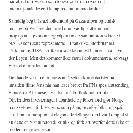
narrativet om Vesten som forsvarer av demokrati og
internasjonale lover, i kamp mot autoritære krefter.
Samtidig begår Israel folkemord på Gazastripen og etnisk
rensing på Vestbredden, med uunnværlig støtte innen
propaganda, økonomi og våpen fra de samme stormaktene i
NATO som Jens representerte – Frankrike, Storbritannia,
Tyskland og USA, for ikke å snakke om EU under Ursula von
der Leyen. Men det kommer ikke fram i dokumentaren, selvsagt.
For det er noe helt annet
Det hadde vært mer interessant å sett dokumentarister på
innsiden filme Jens når han leser brevet fra FNs spesialutsending
Francesca Albanese, hvor han må bortforklare hvordan
Oljefondets investeringer i apartheid og folkemord gjør Norge
medskyldige i forbrytelsene som pågår, ovenfor folket og sjefen
sin. Han kunne spunnet elegante fortellinger om hvor komplekst
alt dette er, vist til retorisk kritikk og forklart hvorfor dette ikke er
hykleri av groveste sort.