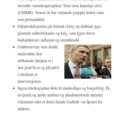
storstilte vannrørsprosjektet ‘Den store kunstige elva’
(GMMR). Senere år har væpnede grupper kuttet vann
som pressmiddel.
Oljeproduksjonen går fortsatt i berg-og-dalbane pga.
gjentatte militsblokader og krig, som igjen driver
budsjettkriser, inflasjon og strømbrudd.
Gullreservene som skulle
understøtte den
afrikanske dinaren er i
stor grad fryst og plyndret
i etterkant av
intervensjonen.
Ingen etterkrigsplan førte til statskollaps og borgerkrig. IS,
al-Qaida og andre militser og jihadistnettverk utnyttet
vakuumet etter at deres fiende Gaddafi var fjernet fra
makten.