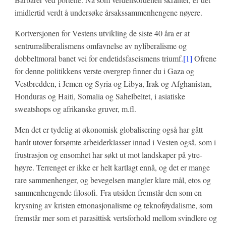
imidlertid verdt å undersøke årsakssammenhengene nøyere.
Kortversjonen for Vestens utvikling de siste 40 åra er at
sentrumsliberalismens omfavnelse av nyliberalisme og
dobbeltmoral banet vei for endetidsfascismens triumf.
[1]
Ofrene
for denne politikkens verste overgrep finner du i Gaza og
Vestbredden, i Jemen og Syria og Libya, Irak og Afghanistan,
Honduras og Haiti, Somalia og Sahelbeltet, i asiatiske
sweatshops og afrikanske gruver, m.fl.
Men det er tydelig at økonomisk globalisering også har gått
hardt utover forsømte arbeiderklasser innad i Vesten også, som i
frustrasjon og ensomhet har søkt ut mot landskaper på ytre-
høyre. Terrenget er ikke er helt kartlagt ennå, og det er mange
rare sammenhenger, og bevegelsen mangler klare mål, etos og
sammenhengende filosofi. Fra utsiden fremstår den som en
krysning av kristen etnonasjonalisme og teknoføydalisme, som
fremstår mer som et parasittisk vertsforhold mellom svindlere og