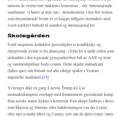
utenom de overnevnte maktenes konsensus – det ‘internasjonale
samfunnet’ vi hører så mye om – demokratiene i den frie verden,
som tilsynelatende består av et knippe tidligere stormakter med
svært selektivt forhold til sannhet og internasjonal lov.
Skolegården
Fordi nasjonens kollektive personlighet er konfliktsky og
ettergivende avstår vi fra alenegang, i frykt for å spille rollen som
utskuddet i den regionale gymgarderoben full av AXE og testo
og sammenlignbare body-counts. Dette skjulte patriarkatet
(fallos quo) står fortsatt ved alle viktige spaker i Vestens
imperielle maskineri.
[15]
Vi trenger ikke en gang å nevne Trump for å se
motmaktskampens overlapp med feminismens gjenstående kamp.
Den norske staten frykter å fornærme Exit-aktige fratboys i dress
som Macron og Starmer, eller balldronningen von der Leyen,
eller mer avmålte Merz og Carney, selv når de aktivt roper ‘mere