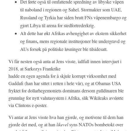
Det førte også til omfattende spredning av libyske våpen
til naboland i regionen og Sahel. Stormakter som UAE,
Russland og Tyrkia har siden brutt FNs våpenembargo og
gjort Libya til arena for stedfortrederkrig.
Alt dette har økt Afrikas avhengighet av ekstern sikkerhet
,
og finans
mens regionale institusjoner ble undergravd og
AUs forsøk på politiske løsninger ble tilsidesatt.
Vi får nesten også anta at Jens visste, iallfall innen intervjuet i
2018, at Sarkozys Frank
rike
hadde en egen agenda for å skjule korrupt virksomhet med
Gaddafi (han har sittet i retten i hele vår), og at Obamas USA
fryktet for dollarhegemoniets dominans dersom gulldinaren ble
grunnlag for nytt valutasystem i Afrika, slik Wikileaks avslørte
via Clintons e-poster.
Vi antar at Jens visste hva han gjorde, og motivene til dem han
gjorde det med, og at han
likevel
syns NATOs bombetokt over