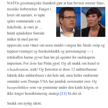
NATOs geostrategiske framferd gjør at han bevisst overser Sino-
russis
ke forbrytelser. Fanget i
hvert sitt narrativ, to tapte
sjeler svømmende i en
fiskebolle, år etter år …
Inntil spindoktor Søreide
måker til med par-tre
uppercuts som vitner om noen runder i ringen før, brede sveip o
g
teppeavvisninger og hersketeknikk og personangrep — i
rettskaffen harme gyver hun løs på agenter for ondskapens
imperium. For
dette
har Putin gjort. Og all snakk om Israel er
whataboutism
, tenk! Og forresten er disse 12 militærbasene
faktisk ikke militærbaser i det hele tatt, men heller omforente
områder som Trumps USA har juridisk suverenitet over. Og
basepolitikken
som var grunnmur under den kalde krigen, er
ikke lenger hensiktsmessig strategi.
[11]
Så det så.
Snakk om nyttig idioti.