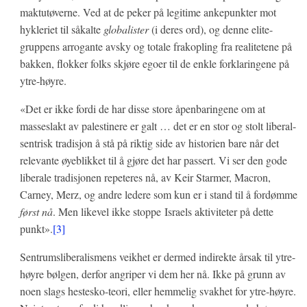
maktutøverne. Ved at de peker på legitime ankepunkter mot
hykleriet til såkalte
globalister
(i deres ord), og denne elite-
gruppens arrogante avsky og totale frakopling fra realitetene på
bakken, flokker folks skjøre egoer til de enkle forklaringene på
ytre-høyre.
«Det er ikke fordi de har disse store åpenbaringene om at
masseslakt av palestinere er galt … det er en stor og stolt liberal-
sentrisk tradisjon å stå på riktig side av historien bare når det
relevante øyeblikket til å gjøre det har passert. Vi ser den gode
liberale tradisjonen repeteres nå, av Keir Starmer, Macron,
Carney, Merz, og andre ledere som kun er i stand til å fordømme
først nå
. Men likevel ikke stoppe Israels aktiviteter på dette
punkt».
[3]
Sentrumsliberalismens veikhet er dermed indirekte årsak til ytre-
høyre bølgen, derfor angriper vi dem her nå. Ikke på grunn av
noen slags hestesko-teori, eller hemmelig svakhet for ytre-høyre.