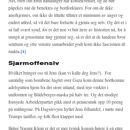
Nei, tvert om fordi handlinger har konsekvenser, og de bør
påpekes når de benektes og bortforklares. For om de ikke
anerkjennes, om ikke de tiltalte tillater et minimum av anger og
endret atferd, så vil det bare fortsette å gjenta seg selv. Og det er i
så fall svært synd, for er det noe vi bør lære av historien nå, for å
unngå at grusomme ting gjentar seg, så er det at de landene hvor
sentrum og ytre venstre samarbeidet godt kom ikke fascismen til
makta.
[4]
Sjarmoffensiv
Hvilket bringer oss til Jens (kan vi kalle deg Jens?). For
samtidig som bombene haglet over Gaza kom denne bortkomne
adelsgutten hjem fra det store utland, med nye vinkler i
uniformen og Bildeberger-maska på halv tre. Og det modige
fornyede Arbeiderpartiet gikk med et pennestrøk opp 10 poeng
på målingene. På Dagsrevyen hyllet Jens frihandel, i møte med
Trumps tariffer, og folk flest klappet med.
Ifølge Naomi Klein er det er mer typisk konspi-høyre å gå etter