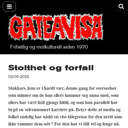
Frihetlig og motkulturell siden 1970
Gateavisa
Stolthet og forfall
02/09-2025
Stakkars Jens er i hardt vær, denne gang for overseelser
som minner om de han ellers kommer seg unna med, som
ellers har vært helt gjengs hittil, og som han parallelt har
bygd en velrennomert karriere på. Betyr dette at media og
folket endelig har nådd en viss tålegrense for den urett som
ikke rammer dem selv? For den har vi tålt vel og lenge nå.