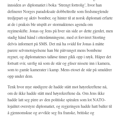
innsiden av diplomatiet i boka ‘Strengt fortrolig’, hvor han
definerer Norges paradoksale dobbeltrolle som fredsmeglende
tredjepart og aktiv bomber, og hinter til at norsk diplomati erfarte
at de i praksis ble utspilt av stormaktenes agenda om
regimeskifte. Jonas og Jens på hver sin side av dette gjerdet, men
stadig hånd hånd i etterdønningene, med et forvirret Storting
delvis informert på SMS. Det må ha svidd for Jonas å måtte
parere selvmotsigelsene han ble påtvunget mens bombene
regnet, og diplomatenes talløse timer gikk opp i røyk. Håper det
fortsatt svir, særlig nå som de står og gliser nissete inn i kamera,
som to gamle kamerater i kamp. Mens etoset de står på smuldrer
opp under dem.
Tenk hvor mye stødigere de hadde stått mot høyrekreftene nå,
om de ikke hadde stått med høyrekreftene da. Om Jens ikke
hadde latt seg pirre av den politiske spiralen som lot NATO-
lojalitet overstyre diplomatiet, og regjeringen hadde hatt baller til
å gjennomskue og avvikle seg fra franske, britiske og