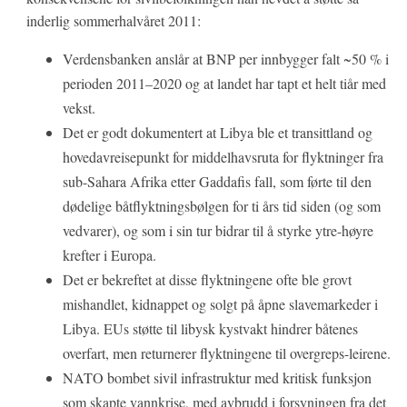
inderlig sommerhalvåret 2011:
Verdensbanken anslår at BNP per innbygger falt ~50 % i
perioden 2011–2020 og at landet har tapt et helt tiår med
vekst.
Det er godt dokumentert at Libya ble et transittland og
hovedavreisepunkt for middelhavsruta for flyktninger fra
sub-Sahara Afrika etter Gaddafis fall, som førte til den
dødelige båtflyktningsbølgen for ti års tid siden (og som
vedvarer), og som i sin tur bidrar til å styrke ytre-høyre
krefter i Europa.
Det er bekreftet at disse flyktningene ofte ble grovt
mishandlet, kidnappet og solgt på åpne slavemarkeder i
Libya. EUs støtte til libysk kystvakt hindrer båtenes
overfart, men returnerer flyktningene til overgreps-leirene.
NATO bombet sivil infrastruktur med kritisk funksjon
som skapte vannkrise, med avbrudd i forsyningen fra det