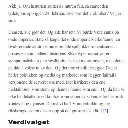
Akk ja. Om historien sluttet da muren falt, så startet den
tydeligvis opp igjen 24. februar. Eller var det 7 oktober? Vi går i
surr.
Uansett, alle gjør det. Og alle har rett. Vi burde være sinna på
onde imperier. Bare så lenge det onde imperiets erkefiende, en
rivaliserende aktør i samme brutale spill, ikke romantiseres i
prosessen som helten i historien. Slike typer narrativer er
symptomatisk for den vestlig-dualistiske mono-myten, men det er
på tide å vokse ut av den. Og det tror vi folk flest gjør. Det er
heller politikken og media og markedet som lægger. Iallfall i
versjonene de serverer oss med. Der karikeres den ene
maktaktøren som slem, og dennes fiende som snill. Og da kan vi
ikke ha debatter med kontrære versjoner av saken, eller historisk
kontekst og nyanser. Da må vi ha TV-underholdning, og
rikskringkasteren disker opp så det gnistrer i studio.
[12]
Verdivalget