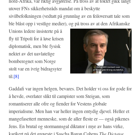
nord-Afrika, var riktig avgjørelse. På tross av at toktet gikk langt
utover FNs sikkerhetsråds mandat om å beskytte
sivilbefolkningen (vedtatt på grunnlag av en feiloversatt tale som
ble blåst opp i vestlige medier), og på tross av at den Afrikanske
Unions ledere insister
te på å
fly til Tripoli for å løse krisen
diplomatisk, men ble fysisk
nektet av det uavlatelige
bomberegnet som Norge
stolt var en ivrig bidragsyter
til.
[8]
Gaddafi var ingen helgen, bevares. Det holder vi oss for gode for
å hevde, overlater slikt til campister som Steigan, som
romantiserer alle ofre og fiender for Vestens globale
imperialisme. Men han var heller ingen entydig djevel. Heller et
mangefasettert menneske, som de aller fleste er — også pikenes
Jens. En brutal og stormannsgal diktator i mye av hans virke,
karikert på det groveste i Sascha Baron Cohens
The Dictator,