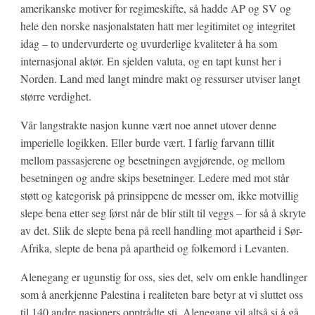
amerikanske motiver for regimeskifte, så hadde AP og SV og
hele den norske nasjonalstaten hatt mer legitimitet og integritet
idag – to undervurderte og uvurderlige kvaliteter å ha som
internasjonal aktør. En sjelden valuta, og en tapt kunst her i
Norden. Land med langt mindre makt og ressurser utviser langt
større verdighet.
Vår langstrakte nasjon kunne vært noe annet utover denne
imperielle logikken. Eller burde vært. I farlig farvann tillit
mellom passasjerene og besetningen avgjørende, og mellom
besetningen og andre skips besetninger. Ledere med mot står
støtt og kategorisk på prinsippene de messer om, ikke motvillig
slepe bena etter seg først når de blir stilt til veggs – for så å skryte
av det. Slik de slepte bena på reell handling mot apartheid i Sør-
Afrika, slepte de bena på apartheid og folkemord i Levanten.
Alenegang er ugunstig for oss, sies det, selv om enkle handlinger
som å anerkjenne Palestina i realiteten bare betyr at vi sluttet oss
til 140 andre nasjoners opptrådte sti. Alenegang vil altså si å gå