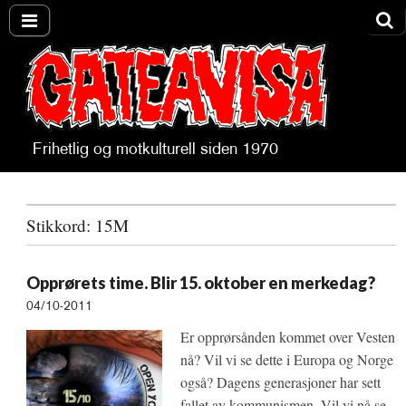
Frihetlig og motkulturell siden 1970
Gateavisa
Stikkord:
15M
Opprørets time. Blir 15. oktober en merkedag?
04/10-2011
Er opprørsånden kommet over Vesten
nå? Vil vi se dette i Europa og Norge
også? Dagens generasjoner har sett
fallet av kommunismen. Vil vi nå se