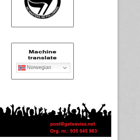
Machine
translate
Norwegian