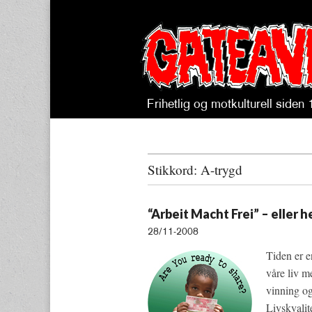
Frihetlig og motkulturell siden
Gateavisa
Stikkord:
A-trygd
“Arbeit Macht Frei” – eller 
28/11-2008
Tiden er e
våre liv m
vinning og 
Livskvalite