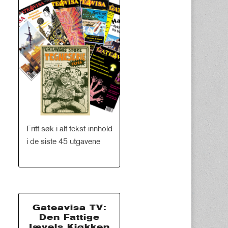
Fritt søk i alt tekst-innhold
i de siste 45 utgavene
Gateavisa TV:
Den Fattige
Jævels Kjøkken