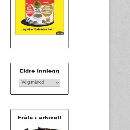
Eldre innlegg
Eldre
innlegg
Fråts i arkivet!