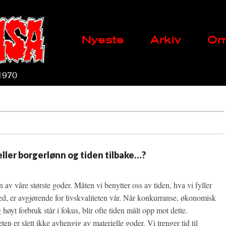
Main
Skip
Nyeste
Arkiv
Om
menu
to
content
 1970
heller borgerlønn og tiden tilbake…?
n av våre største goder. Måten vi benytter oss av tiden, hva vi fyller
ed, er avgjørende for livskvaliteten vår. Når konkurranse, økonomisk
høyt forbruk står i fokus, blir ofte tiden målt opp mot dette.
ten er slett ikke avhengig av materielle goder. Vi trenger tid til