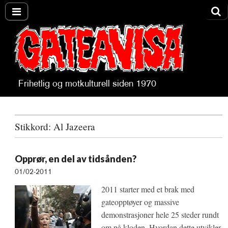
Frihetlig og motkulturell siden 1970
Gateavisa
Stikkord:
Al Jazeera
Opprør, en del av tidsånden?
01/02-2011
2011 starter med et brak med
gateopptøyer og massive
demonstrasjoner hele 25 steder rundt
om på kloden. Hvordan dette utvikler