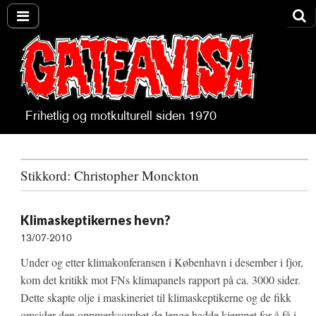
Frihetlig og motkulturell siden 1970
Gateavisa
Stikkord:
Christopher Monckton
Klimaskeptikernes hevn?
13/07-2010
Under og etter klimakonferansen i København i desember i fjor,
kom det kritikk mot FNs klimapanels rapport på ca. 3000 sider.
Dette skapte olje i maskineriet til klimaskeptikerne og de fikk
omsider den oppmerksomhet de lenge hadde kjempet for å få i