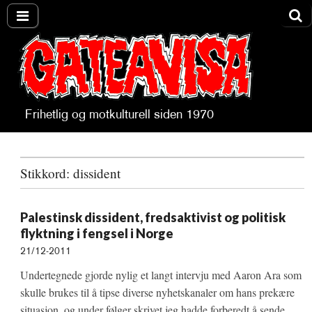
Frihetlig og motkulturell siden 1970
Gateavisa
Stikkord:
dissident
Palestinsk dissident, fredsaktivist og politisk
flyktning i fengsel i Norge
21/12-2011
Undertegnede gjorde nylig et langt intervju med Aaron Ara som
skulle brukes til å tipse diverse nyhetskanaler om hans prekære
situasjon, og under følger skrivet jeg hadde forberedt å sende,