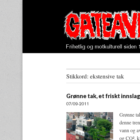
Frihetlig og motkulturell siden
Gateavisa
Stikkord:
ekstensive tak
Grønne tak, et friskt innslag
07/09-2011
Grønne tak
denne tren
vann og av
og CO², kj