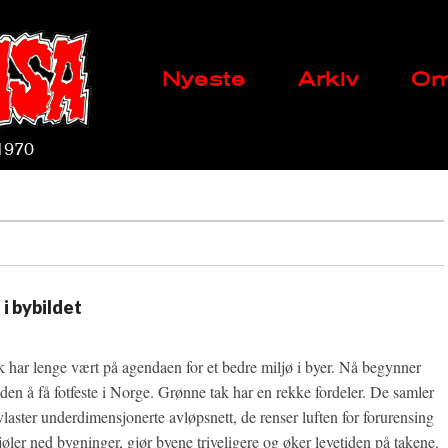
Main
Skip
Nyeste
Arkiv
Om
menu
to
content
 1970
 i bybildet
 har lenge vært på agendaen for et bedre miljø i byer. Nå begynner
den å få fotfeste i Norge. Grønne tak har en rekke fordeler. De samler
laster underdimensjonerte avløpsnett, de renser luften for forurensing
øler ned bygninger, gjør byene triveligere og øker levetiden på takene.