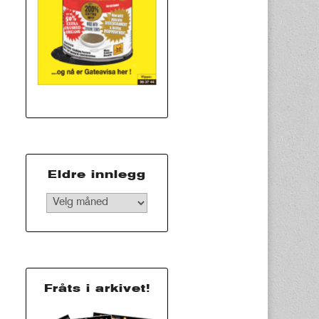
Eldre innlegg
Eldre
innlegg
Fråts i arkivet!