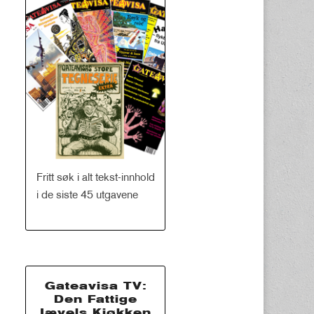
Fritt søk i alt tekst-innhold
i de siste 45 utgavene
Gateavisa TV:
Den Fattige
Jævels Kjøkken