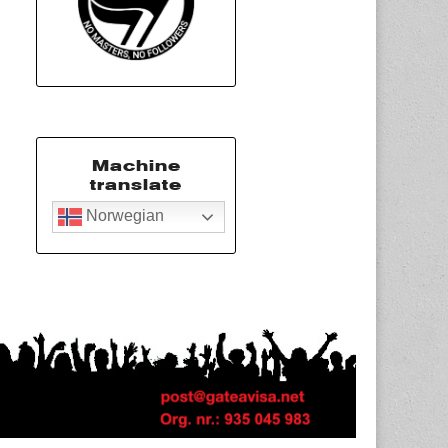
Machine
translate
Norwegian