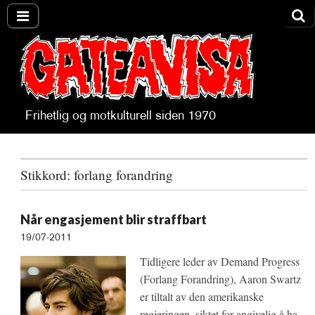
Frihetlig og motkulturell siden 1970
Gateavisa
Stikkord:
forlang forandring
Når engasjement blir straffbart
19/07-2011
Tidligere leder av Demand Progress
(Forlang Forandring), Aaron Swartz
er tiltalt av den amerikanske
regjeringen, siktet for angivelig å ha