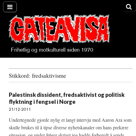
Frihetlig og motkulturell siden 1970
Gateavisa
Stikkord:
fredsaktivisme
Palestinsk dissident, fredsaktivist og politisk
flyktning i fengsel i Norge
21/12-2011
Undertegnede gjorde nylig et langt intervju med Aaron Ara som
skulle brukes til å tipse diverse nyhetskanaler om hans prekære
situasjon, og under følger skrivet jeg hadde forberedt å sende,