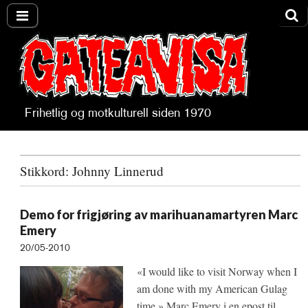
Frihetlig og motkulturell siden 1970
Gateavisa
Stikkord:
Johnny Linnerud
Demo for frigjøring av marihuanamartyren Marc
Emery
20/05-2010
«I would like to visit Norway when I
am done with my American Gulag
time.» Marc Emery i en epost til