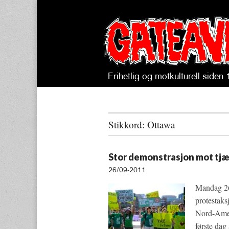
Frihetlig og motkulturell siden
Gateavisa
Stikkord:
Ottawa
Stor demonstrasjon mot tjær
26/09-2011
Mandag 26
protestaks
Nord-Ameri
første dag