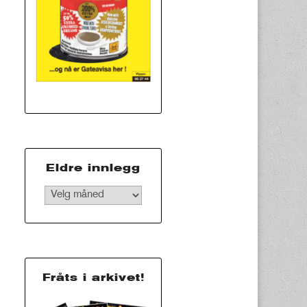
Eldre innlegg
Eldre
innlegg
Fråts i arkivet!