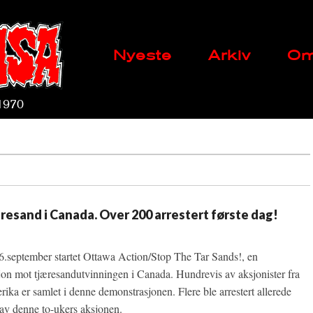
Main
Skip
Nyeste
Arkiv
Om
menu
to
content
 1970
esand i Canada. Over 200 arrestert første dag!
.september startet Ottawa Action/Stop The Tar Sands!, en
jon mot tjæresandutvinningen i Canada. Hundrevis av aksjonister fra
ka er samlet i denne demonstrasjonen. Flere ble arrestert allerede
 av denne to-ukers aksjonen.