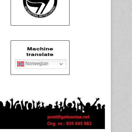
Machine
translate
Norwegian