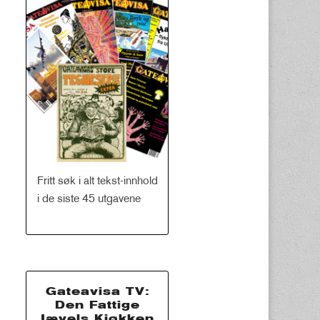
Fritt søk i alt tekst-innhold
i de siste 45 utgavene
Gateavisa TV:
Den Fattige
Jævels Kjøkken