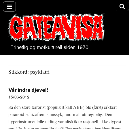
Frihetlig og motkulturell siden 1970
Gateavisa
Stikkord:
psykiatri
Vår indre djevel!
15/06-2012
Så den store terrorist (populært kalt ABB) ble (først) erklært
paranoid-schizofren, sinnssyk, unormal, utilregnelig. Den
hyperinstrumentelle niding var altså ikke rasjonell, ikke dypest
sett.( Ja, hvem er egentlig det?) For psykiaterne har klassifisert