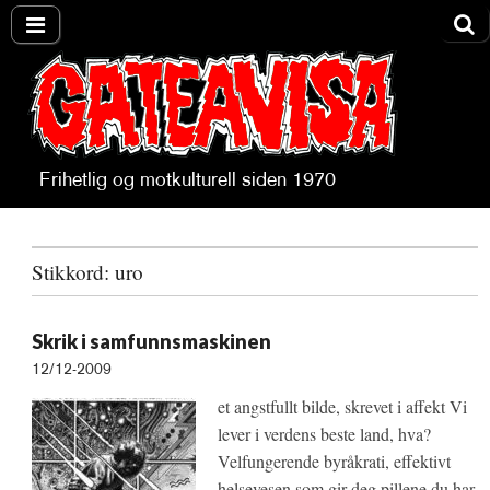
Frihetlig og motkulturell siden 1970
Gateavisa
Stikkord:
uro
Skrik i samfunnsmaskinen
12/12-2009
et angstfullt bilde, skrevet i affekt Vi
lever i verdens beste land, hva?
Velfungerende byråkrati, effektivt
helsevesen som gir deg pillene du har