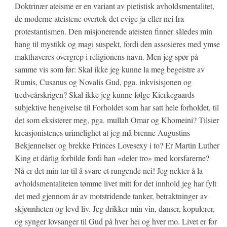
Doktrinær ateisme er en variant av pietistisk avholdsmentalitet,
de moderne ateistene overtok det evige ja-eller-nei fra
protestantismen. Den misjonerende ateisten finner således min
hang til mystikk og magi suspekt, fordi den assosieres med ymse
makthaveres overgrep i religionens navn. Men jeg spør på
samme vis som før: Skal ikke jeg kunne la meg begeistre av
Rumis, Cusanus og Novalis Gud, pga. inkvisisjonen og
tredveårskrigen? Skal ikke jeg kunne følge Kierkegaards
subjektive hengivelse til Forholdet som har satt hele forholdet, til
det som eksisterer meg, pga. mullah Omar og Khomeini? Tilsier
kreasjonistenes urimelighet at jeg må brenne Augustins
Bekjennelser og brekke Princes Lovesexy i to? Er Martin Luther
King et dårlig forbilde fordi han «deler tro» med korsfarerne?
Nå er det min tur til å svare et rungende nei! Jeg nekter å la
avholdsmentaliteten tømme livet mitt for det innhold jeg har fylt
det med gjennom år av motstridende tanker, betraktninger av
skjønnheten og levd liv. Jeg drikker min vin, danser, kopulerer,
og synger lovsanger til Gud på hver hei og hver mo. Livet er for