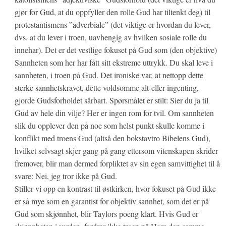
gjør for Gud, at du oppfyller den rolle Gud har tiltenkt deg) til
protestantismens ”adverbiale” (det viktige er hvordan du lever,
dvs. at du lever i troen, uavhengig av hvilken sosiale rolle du
innehar). Det er det vestlige fokuset på Gud som (den objektive)
Sannheten som her har fått sitt ekstreme uttrykk. Du skal leve i
sannheten, i troen på Gud. Det ironiske var, at nettopp dette
sterke sannhetskravet, dette voldsomme alt-eller-ingenting,
gjorde Gudsforholdet sårbart. Spørsmålet er stilt: Sier du ja til
Gud av hele din vilje? Her er ingen rom for tvil. Om sannheten
slik du opplever den på noe som helst punkt skulle komme i
konflikt med troens Gud (altså den bokstavtro Bibelens Gud),
hvilket selvsagt skjer gang på gang ettersom vitenskapen skrider
fremover, blir man dermed forpliktet av sin egen samvittighet til å
svare: Nei, jeg tror ikke på Gud.
Stiller vi opp en kontrast til østkirken, hvor fokuset på Gud ikke
er så mye som en garantist for objektiv sannhet, som det er på
Gud som skjønnhet, blir Taylors poeng klart. Hvis Gud er