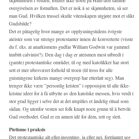
skjønnheten i verden, fordrer ikke troen på Ham den samme
overgivelsen av fornuften. Det er nok å se skjønnheten, så ser
man Gud. Hvilken trussel skulle vitenskapen utgjøre mot et slikt
Gudsbilde?
Det er påtagelig hvor mange av opplysningstidens ivrigste
ateister som var strenge protestanter innen de konverterte (visste
du f. eks. at anarkismens gudfar William Godwin var gammel
innbitt calvinist?). Den dag i dag er ateismen mest utbredt i
(gamle) protestantiske områder, til og med katolikker har stort
sett et mer ubesværet forhold til troen (til tross for alle
gnisningene kirkens mange overgrep har etterlatt seg). Man
trenger ikke være ”personlig kristen” i opposisjon til alle ikke-
kristne idéer for å få utbytte av den katolske messen, hvis verdi i
stor grad ligger i selve det at det utspilles et åndelig ritual som
sådan. Og utenfor vesten ser folk knapt noen grunn til å betvile
Gud overhodet. Gud er en annen idé for dem, rett og slett.
Pietisme i praksis
Det protestantiske alt-eller-ingenting, ja eller nei, forplantet seg