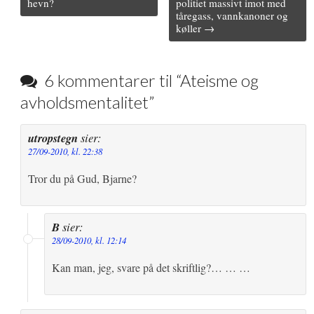
navigation
hevn?
politiet massivt imot med
r
t
t
tåregass, vannkanoner og
køller →
6 kommentarer til “
Ateisme og
avholdsmentalitet
”
utropstegn
sier:
27/09-2010, kl. 22:38
Tror du på Gud, Bjarne?
B
sier:
28/09-2010, kl. 12:14
Kan man, jeg, svare på det skriftlig?… … …