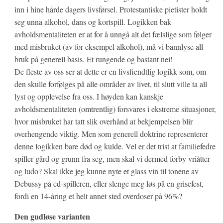
inn i hine hårde dagers livsførsel. Protestantiske pietister holdt
seg unna alkohol, dans og kortspill. Logikken bak
avholdsmentaliteten er at for å unngå alt det fælslige som følger
med misbruket (av for eksempel alkohol), må vi bannlyse all
bruk på generell basis. Et rungende og bastant nei!
De fleste av oss ser at dette er en livsfiendtlig logikk som, om
den skulle forfølges på alle områder av livet, til slutt ville ta all
lyst og opplevelse fra oss. I høyden kan kanskje
avholdsmentaliteten (omtrentlig) forsvares i ekstreme situasjoner,
hvor misbruket har tatt slik overhånd at bekjempelsen blir
overhengende viktig. Men som generell doktrine representerer
denne logikken bare død og kulde. Vel er det trist at familiefedre
spiller gård og grunn fra seg, men skal vi dermed forby vriåtter
og ludo? Skal ikke jeg kunne nyte et glass vin til tonene av
Debussy på cd-spilleren, eller slenge meg løs på en grisefest,
fordi en 14-åring et helt annet sted overdoser på 96%?
Den gudløse varianten