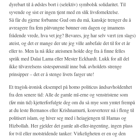
dyrebart til å ødsles bort i (selektiv) symbolsk solidaritet. Til
syvende og sist er ingen tjent med en slik livsfornektelse.
Så får du gjerne forbanne Gud om du må, kanskje trenger du å
avreagere fra fem påtvungne bønner om dagen og imamens
frådende vrede, hva vet jeg? Bevares, jeg har selv vært (en slags)
ateist, og det er mange der ute jeg ville anbefale det til for et år
eller to. Men la nå ikke ateismen holde deg fra å finne felles
språk med Dalai Lama eller Mester Eckhardt. Lukk for all del
ikke tilværelsens sistespørsmål inne bak avholdets strenge
prinsipper – det er å stenge livets farger ute!
Et tragisk-ironisk eksempel på homo politicus åndsavholdenhet
fra den senere tid: Alle de gamle ml-erne og venstristene som
(før min tid) kjetterforfulgte deg om du så mye som ymtet frempå
at du leste Bernanos eller Krishnamurti, konverterer nå i fleng til
politisert islam, og hiver seg med i heiagjengen til Hamas og
Hizbollah. Her gjelder det gamle alt-eller-ingenting, ingen plass
for tvil eller motstridende tanker: Virkeligheten er en og den