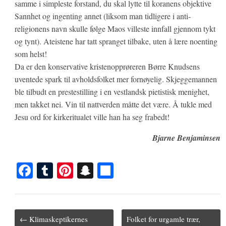
samme i simpleste forstand, du skal lytte til koranens objektive
Sannhet og ingenting annet (liksom man tidligere i anti-
religionens navn skulle følge Maos villeste innfall gjennom tykt
og tynt). Ateistene har tatt spranget tilbake, uten å lære noenting
som helst!
Da er den konservative kristenopprøreren Børre Knudsens
uventede spark til avholdsfolket mer fornøyelig. Skjeggemannen
ble tilbudt en prestestilling i en vestlandsk pietistisk menighet,
men takket nei. Vin til nattverden måtte det være. Å tukle med
Jesu ord for kirkeritualet ville han ha seg frabedt!
Bjarne Benjaminsen
Fa
T
Pi
S
S
ce
u
nt
na
ha
bo
m
er
pc
re
ok
bl
es
ha
Post
← Klimaskeptikernes
Folket for urgamle trær,