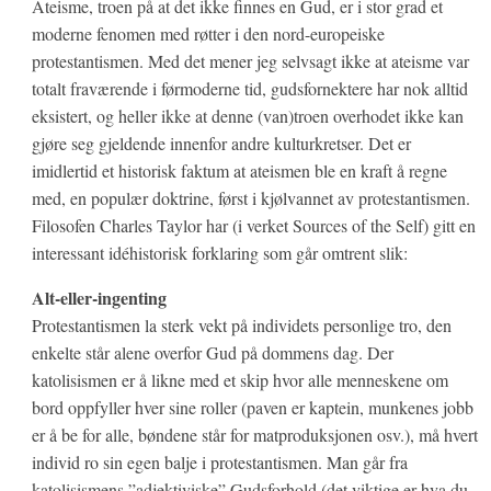
Ateisme, troen på at det ikke finnes en Gud, er i stor grad et
moderne fenomen med røtter i den nord-europeiske
protestantismen. Med det mener jeg selvsagt ikke at ateisme var
totalt fraværende i førmoderne tid, gudsfornektere har nok alltid
eksistert, og heller ikke at denne (van)troen overhodet ikke kan
gjøre seg gjeldende innenfor andre kulturkretser. Det er
imidlertid et historisk faktum at ateismen ble en kraft å regne
med, en populær doktrine, først i kjølvannet av protestantismen.
Filosofen Charles Taylor har (i verket Sources of the Self) gitt en
interessant idéhistorisk forklaring som går omtrent slik:
Alt-eller-ingenting
Protestantismen la sterk vekt på individets personlige tro, den
enkelte står alene overfor Gud på dommens dag. Der
katolisismen er å likne med et skip hvor alle menneskene om
bord oppfyller hver sine roller (paven er kaptein, munkenes jobb
er å be for alle, bøndene står for matproduksjonen osv.), må hvert
individ ro sin egen balje i protestantismen. Man går fra
katolisismens ”adjektiviske” Gudsforhold (det viktige er hva du