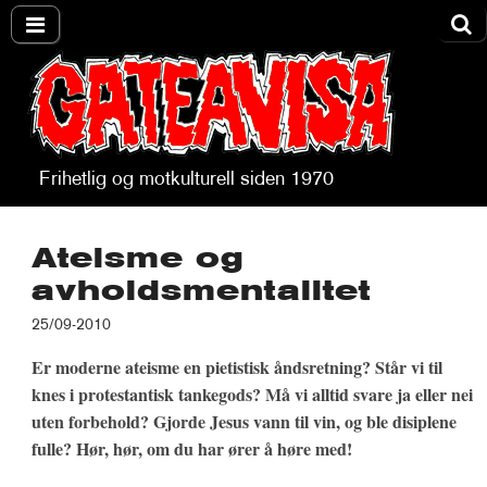
Frihetlig og motkulturell siden 1970
Gateavisa
Ateisme og
avholdsmentalitet
25/09-2010
Er moderne ateisme en pietistisk åndsretning? Står vi til
knes i protestantisk tankegods? Må vi alltid svare ja eller nei
uten forbehold? Gjorde Jesus vann til vin, og ble disiplene
fulle? Hør, hør, om du har ører å høre med!