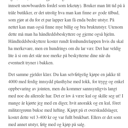
innsett snowboardets fordel som leketøy). Bruker man litt tid på å
tråle butikker, er det utrolig hva man kan finne av gode tilbud,
som gjør at du for et par lapper kan få enda bedre utstyr. På
nettet kan man også finne mye billig og bra bruktutstyr. Utenom
dette må man ha håndleddsbeskyttere og gjerne også hjelm.
Håndleddsbeskyttere koster rundt femhundrelappen hvis du skal
ha merkevare, men en hundrings om du lar vær. Det har veldig
lite å si om det står noe merke på beskytterne dine når du
eventuelt tryner i bakken.
Det samme gjelder klær. Du kan selvfølgelig kjøpe en jakke til
4000 med ferdig innsydd plasthylse med lokk, for trygg og enkel
oppbevaring av jointen, men du kommer sannsynligvis langt
med noe du allerede har. Det er lov å være kul og skille seg ut! I
mange år kjørte jeg med en diger, hvit anorakk og en kul, fôret
militærgrønn bukse med lufting. Kjøpt på et overskuddslager,
kostet dette vel 3-400 kr og var fullt brukbart. Ellers er det som
med annet utstyr, følg med og kjøp på salg.