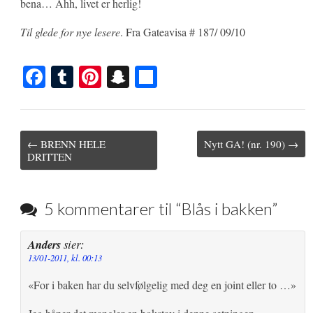
bena… Ahh, livet er herlig!
Til glede for nye lesere
. Fra Gateavisa # 187/ 09/10
Fa
T
Pi
S
S
ce
u
nt
na
ha
bo
m
er
pc
re
ok
bl
es
ha
Post
← BRENN HELE
Nytt GA! (nr. 190) →
navigation
DRITTEN
r
t
t
5 kommentarer til “
Blås i bakken
”
Anders
sier:
13/01-2011, kl. 00:13
«For i baken har du selvfølgelig med deg en joint eller to …»