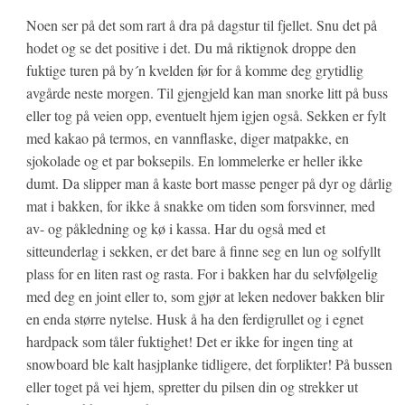
Noen ser på det som rart å dra på dagstur til fjellet. Snu det på
hodet og se det positive i det. Du må riktignok droppe den
fuktige turen på by´n kvelden før for å komme deg grytidlig
avgårde neste morgen. Til gjengjeld kan man snorke litt på buss
eller tog på veien opp, eventuelt hjem igjen også. Sekken er fylt
med kakao på termos, en vannflaske, diger matpakke, en
sjokolade og et par boksepils. En lommelerke er heller ikke
dumt. Da slipper man å kaste bort masse penger på dyr og dårlig
mat i bakken, for ikke å snakke om tiden som forsvinner, med
av- og påkledning og kø i kassa. Har du også med et
sitteunderlag i sekken, er det bare å finne seg en lun og solfyllt
plass for en liten rast og rasta. For i bakken har du selvfølgelig
med deg en joint eller to, som gjør at leken nedover bakken blir
en enda større nytelse. Husk å ha den ferdigrullet og i egnet
hardpack som tåler fuktighet! Det er ikke for ingen ting at
snowboard ble kalt hasjplanke tidligere, det forplikter! På bussen
eller toget på vei hjem, spretter du pilsen din og strekker ut