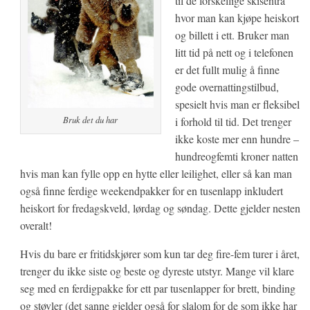
til de forskellige skisentra
hvor man kan kjøpe heiskort
og billett i ett. Bruker man
litt tid på nett og i telefonen
er det fullt mulig å finne
gode overnattingstilbud,
spesielt hvis man er fleksibel
Bruk det du har
i forhold til tid. Det trenger
ikke koste mer enn hundre –
hundreogfemti kroner natten
hvis man kan fylle opp en hytte eller leilighet, eller så kan man
også finne ferdige weekendpakker for en tusenlapp inkludert
heiskort for fredagskveld, lørdag og søndag. Dette gjelder nesten
overalt!
Hvis du bare er fritidskjører som kun tar deg fire-fem turer i året,
trenger du ikke siste og beste og dyreste utstyr. Mange vil klare
seg med en ferdigpakke for ett par tusenlapper for brett, binding
og støvler (det sanne gjelder også for slalom for de som ikke har